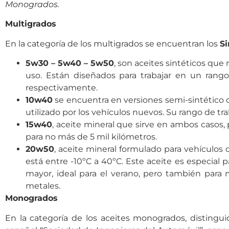
Monogrados.
Multigrados
En la categoría de los multigrados se encuentran los
Si
5w30 – 5w40 – 5w50
, son aceites sintéticos qu
uso. Están diseñados para trabajar en un rang
respectivamente.
10w40
se encuentra en versiones semi-sintético o
utilizado por los vehículos nuevos. Su rango de tra
15w40
, aceite mineral que sirve en ambos casos,
para no más de 5 mil kilómetros.
20w50
, aceite mineral formulado para vehículos
está entre -10ºC a 40ºC. Este aceite es especial
mayor, ideal para el verano, pero también par
metale
s.
Monogrados
En la categoría de los aceites monogrados, distinguid