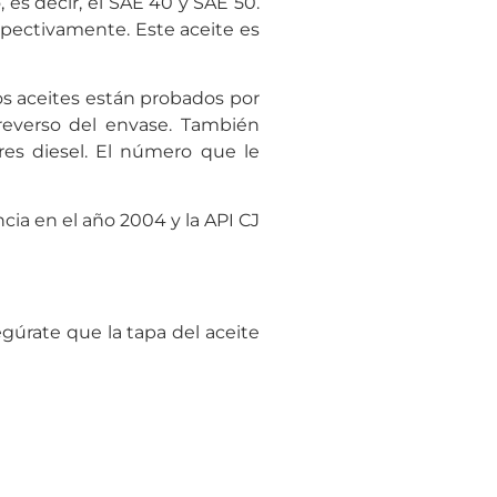
 es decir, el SAE 40 y SAE 50.
spectivamente. Este aceite es
s aceites están probados por
 reverso del envase. También
res diesel. El número que le
cia en el año 2004 y la API CJ
egúrate que la tapa del aceite