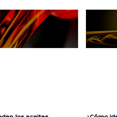
den los aceites
¿Cómo ide