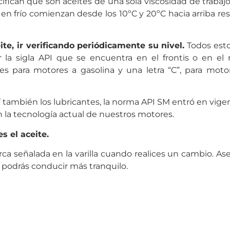
fican que son aceites de una sola viscosidad de trabajo,
 en frío comienzan desde los 10ºC y 20ºC hacia arriba re
.
e, ir verificando periódicamente su nivel.
Todos esto
r la sigla API que se encuentra en el frontis o en el
 es para motores a gasolina y una letra “C”, para moto
también los lubricantes, la norma API SM entró en vigen
 la tecnología actual de nuestros motores.
s el aceite.
rca señalada en la varilla cuando realices un cambio. As
 podrás conducir más tranquilo.