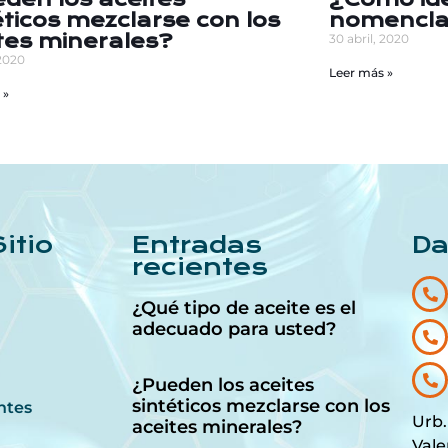
éticos mezclarse con los
nomenclat
tes minerales?
30 abril, 2020
 2020
Leer más »
 »
itio
Entradas
Da
recientes
¿Qué tipo de aceite es el
adecuado para usted?
¿Pueden los aceites
sintéticos mezclarse con los
ntes
Urb.
aceites minerales?
Vale