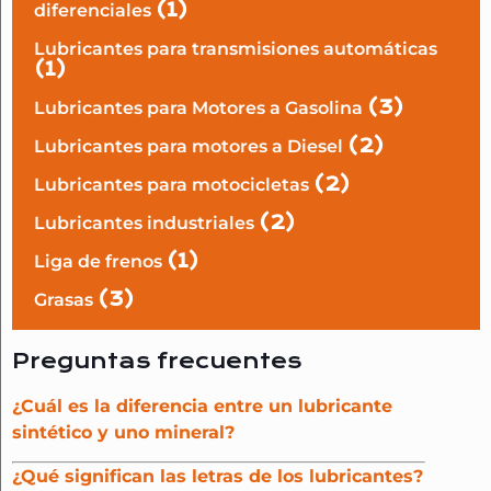
(1)
diferenciales
Lubricantes para transmisiones automáticas
(1)
(3)
Lubricantes para Motores a Gasolina
(2)
Lubricantes para motores a Diesel
(2)
Lubricantes para motocicletas
(2)
Lubricantes industriales
(1)
Liga de frenos
(3)
Grasas
Preguntas frecuentes
¿Cuál es la diferencia entre un lubricante
sintético y uno mineral?
¿Qué significan las letras de los lubricantes?