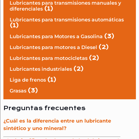
Lubricantes para transmisiones manuales y
(1)
diferenciales
Lubricantes para transmisiones automáticas
(1)
(3)
Lubricantes para Motores a Gasolina
(2)
Lubricantes para motores a Diesel
(2)
Lubricantes para motocicletas
(2)
Lubricantes industriales
(1)
Liga de frenos
(3)
Grasas
Preguntas frecuentes
¿Cuál es la diferencia entre un lubricante
sintético y uno mineral?